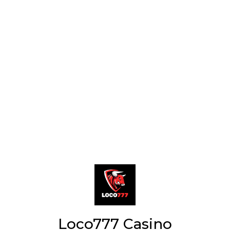
Loco777 Casino